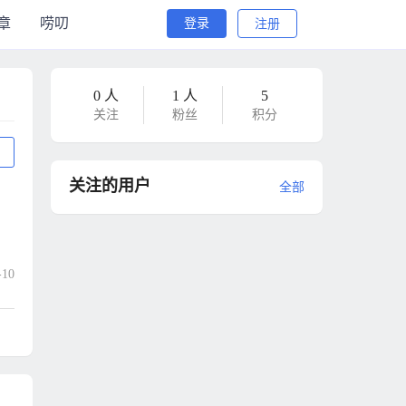
章
唠叨
登录
注册
0 人
1 人
5
关注
粉丝
积分
关注的用户
全部
10