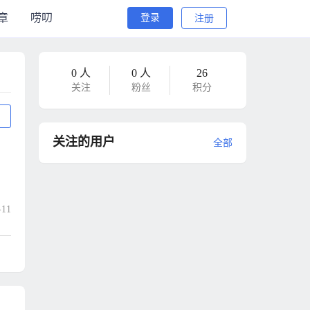
章
唠叨
登录
注册
0 人
0 人
26
关注
粉丝
积分
关注的用户
全部
11