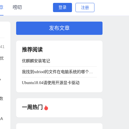
章
唠叨
登录
注册
发布文章
:41
推荐阅读
，优
优麒麟安装笔记
我找到xdriod的文件在电脑系统的哪个文件夹下了
，
Ubuntu18.04请使用开源显卡驱动
数
一周热门
A