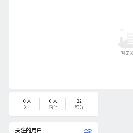
暂无
0 人
0 人
22
关注
粉丝
积分
关注的用户
全部